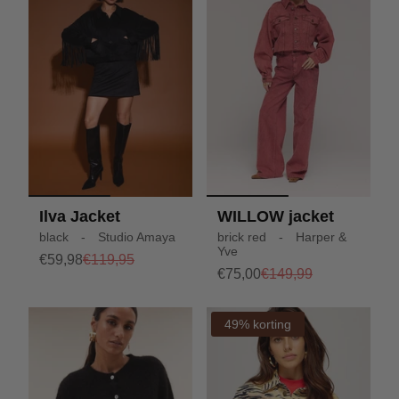
Ilva Jacket
WILLOW jacket
black - Studio Amaya
brick red - Harper &
Yve
€59,98
€119,95
€75,00
€149,99
49% korting