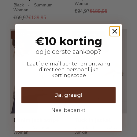
Woman
Black - Summum
Woman
€94,97
€189,95
€69,97
€139,95
50% korting
50% korting
€10 korting
op je eerste aankoop?
Laat je e-mail achter en ontvang
direct een persoonlijke
kortingscode
Ja, graag!
Nee, bedankt
Denim jack stripe
Tuck in jacket
Ivory - Summum
silver birch - Catwalk
Woman
Junkie