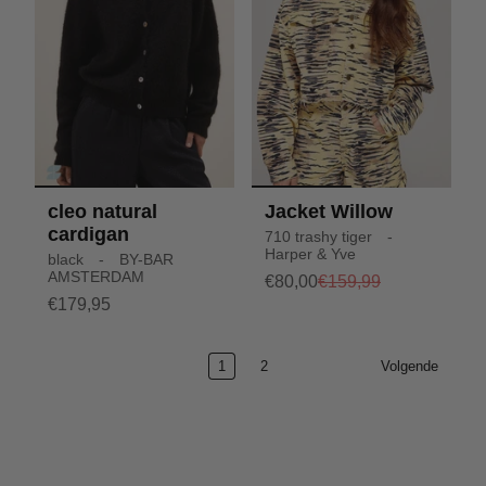
cleo natural
Jacket Willow
cardigan
710 trashy tiger -
Harper & Yve
black - BY-BAR
AMSTERDAM
€80,00
€159,99
€179,95
1
2
Volgende