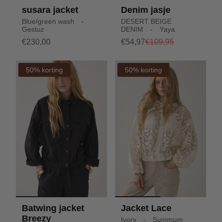
susara jacket
Denim jasje
Blue/green wash -
DESERT BEIGE
Gestuz
DENIM - Yaya
€230,00
€54,97
€109,95
50% korting
50% korting
Batwing jacket
Jacket Lace
Breezy
Ivory - Summum