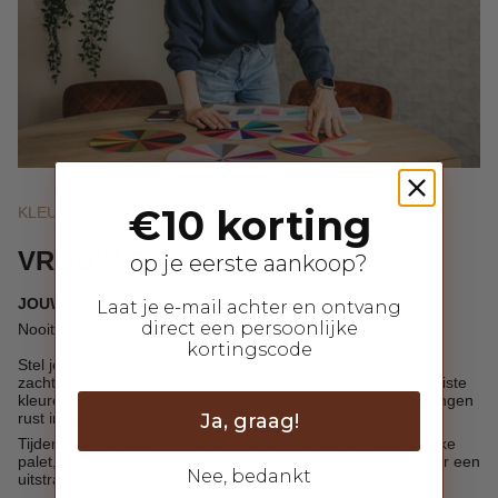
€10 korting
KLEURENANALYSE
VROUW Colour Club
op je eerste aankoop?
JOUW KLEUR. JOUW KRACHT.
Laat je e-mail achter en ontvang
direct een persoonlijke
Nooit meer twijfelen. Alleen nog kleuren die kloppen.
kortingscode
Stel je voor: een garderobe waarin elke kleur je laat stralen,
zacht, krachtig en volledig in harmonie met wie jij bent. De juiste
kleuren veranderen alles. Ze versterken je uitstraling en brengen
Ja, graag!
rust in je stijl.
Tijdens een persoonlijke kleurenanalyse ontdek je jouw unieke
palet, zorgvuldig afgestemd op jouw huid, haar en ogen, voor een
Nee, bedankt
uitstraling die moeiteloos verfijnd voelt.