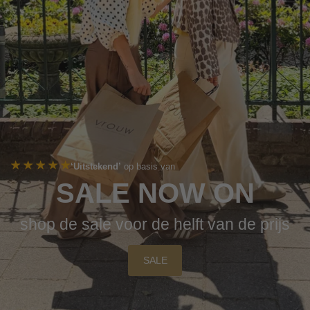
‘Uitstekend’
op basis van
SALE NOW ON
shop de sale voor de helft van de prijs
SALE