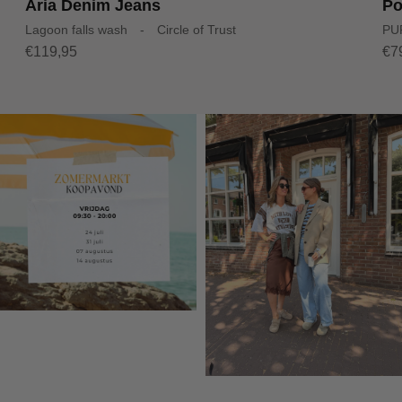
Aria Denim Jeans
Po
Lagoon falls wash - Circle of Trust
PU
€119,95
€7