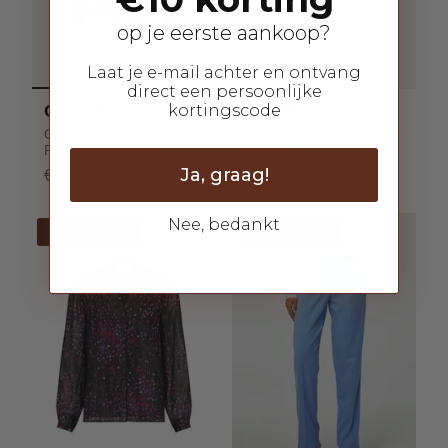
op je eerste aankoop?
Laat je e-mail achter en ontvang
direct een persoonlijke
kortingscode
Coco Blouse
Eva Flare Jeans
Grass Is Greener -
Light blue - Fabienne
Fabienne Chapot
Chapot
Ja, graag!
€60,00
€119,99
€65,00
€129,99
Nee, bedankt
49% korting
49% korting