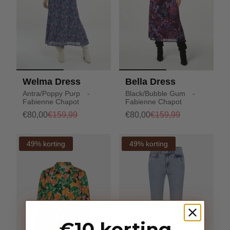
Welma Dress
Bella Dress
Antra/Poppy Purp -
Black/Bubble Gum -
Fabienne Chapot
Fabienne Chapot
€80,00
€159,99
€80,00
€159,99
49% korting
49% korting
€10 korting